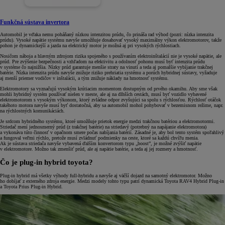
Funkčná sústava invertora
Automobil je vďaka nemu poháňaný nízkou intenzitou prúdu, čo prináša rad výhod (pozri: nízka intenzita
prúdu). Vysoké napätie systému navyše umožňuje dosahovať vysoký maximálny výkon elektromotorov, takže
pohon je dynamickejší a jazda na elektrický motor je možná aj pri vysokých rýchlostiach.
Nosičom náboja a hlavným zdrojom rizika spojeného s používaním elektroinštalácií nie je vysoké napätie, ale
prúd. Pre zvýšenie bezpečnosti a vzhľadom na efektivitu a odolnosť pohonu musí byť intenzita prúdu
v systéme čo najnižšia. Nízky prúd garantuje menšie straty na vinutí a teda aj pomalšie vybíjanie trakčnej
batérie. Nízka intenzita prúdu navyše znižuje riziko prehriatia systému a porúch hybridnej sústavy, vyžaduje
aj menší priemer vodičov v inštalácii, a tým znižuje náklady na hmotnosť systému.
Elektromotory sa vyznačujú vysokým krútiacim momentom dostupným od prvého okamihu. Aby sme však
mohli hybridný systém používať nielen v meste, ale aj na dlhších cestách, musí byť vozidlo vybavené
elektromotorom s vysokým výkonom, ktorý zvládne odpor zvyšujúci sa spolu s rýchlosťou. Rýchlosť otáčok
takéhoto motora navyše musí byť dostatočná, aby sa automobil mohol pohybovať v bezemisnom režime, napr.
na rýchlostných komunikáciách.
Je srdcom hybridného systému, ktoré umožňuje prietok energie medzi trakčnou batériou a elektromotormi.
Striedač mení jednosmerný prúd (z trakčnej batérie) na striedavý (potrebný na napájanie elektromotora)
a vykonáva túto činnosť v opačnom smere počas nabíjania batérií. Zásadné je, aby bol tento systém spoľahlivý
a fungoval veľmi rýchlo, pretože musí zvládnuť podmienky na ceste, ktoré sa každú chvíľu menia.
Ak je sústava striedača navyše vybavená ďalším konvertorom typu „boost”, je možné zvýšiť napätie
v elektromotore. Možno tak zmenšiť prúd, ale aj napätie batérie, a teda aj jej rozmery a hmotnosť.
Čo je plug-in hybrid toyota?
Plug-in hybrid má všetky výhody full-hybridu a navyše aj väčší dojazd na samotný elektromotor. Možno
ho dobíjať z externého zdroja energie. Medzi modely tohto typu patrí dynamická Toyota RAV4 Hybrid Plug-in
a Toyota Prius Plug-in Hybrid.