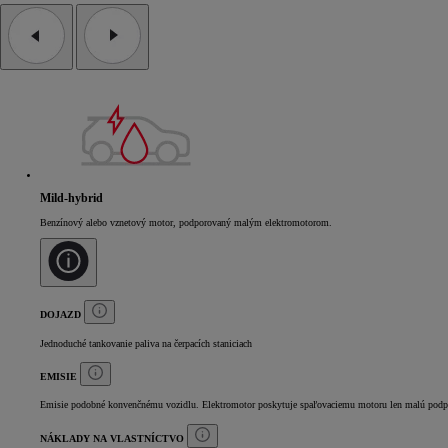
Mild-hybrid
Benzínový alebo vznetový motor, podporovaný malým elektromotorom.
DOJAZD
Jednoduché tankovanie paliva na čerpacích staniciach
EMISIE
Emisie podobné konvenčnému vozidlu. Elektromotor poskytuje spaľovaciemu motoru len malú podp
NÁKLADY NA VLASTNÍCTVO