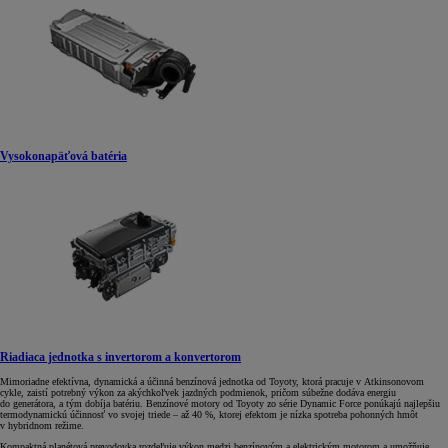
Vysokonapäťová batéria
Riadiaca jednotka s invertorom a konvertorom
Mimoriadne efektívna, dynamická a účinná benzínová jednotka od Toyoty, ktorá pracuje v Atkinsonovom
cykle, zaistí potrebný výkon za akýchkoľvek jazdných podmienok, pričom súbežne dodáva energiu
do generátora, a tým dobíja batériu. Benzínové motory od Toyoty zo série Dynamic Force ponúkajú najlepšiu
termodynamickú účinnosť vo svojej triede – až 40 %, ktorej efektom je nízka spotreba pohonných hmôt
v hybridnom režime.
Kompaktná planétová prevodovka rozdeľuje výkon medzi benzínovým a elektrickým motorom a umožňuje