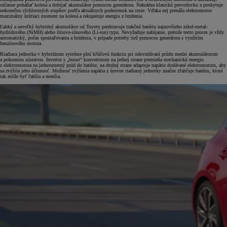
súčasne poháňať kolesá a dobíjať akumulátor pomocou generátora. Nahrádza klasickú prevodovku a poskytuje
nekonečno rýchlostných stupňov podľa aktuálnych podmienok na ceste. Vďaka nej prenáša elektromotor
maximálny krútiaci moment na kolesá a rekuperuje energiu z brzdenia.
Ľahký a neveľký hybridný akumulátor od Toyoty predstavuje trakčnú batériu najnovšieho nikel-metal-
hydridového (NiMH) alebo lítiovo-iónového (Li-ion) typu. Nevyžaduje nabíjanie, pretože tento proces je vždy
automatický, počas spomaľovania a brzdenia, v prípade potreby tiež pomocou generátora s využitím
benzínového motora.
Riadiaca jednotka v hybridnom systéme plní kľúčovú funkciu pri odovzdávaní prúdu medzi akumulátorom
a pohonnou sústavou. Invertor s „boost“ konvertorom na jednej strane premieňa mechanickú energiu
z elektromotora na jednosmerný prúd do batérie, na druhej strane adaptuje napätie dodávané elektromotoru, aby
sa zvýšila jeho účinnosť. Možnosť zvýšenia napätia z úrovne riadiacej jednotky značne zľahčuje batériu, ktorá
tak môže byť ľahšia a menšia.