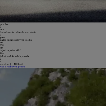
približne
5
min
čas tankovania vodíka do plnej nádrže
0
g/km
žiadne emisie škodlivých splodín
Do
650
km
dojazd na jednu nádrž
H
O
2
jediný produkt reakcie je voda
9
s
zrýchlenie 0 – 100 km/h
Viac o vodíkovom pohone