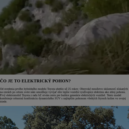
ČO JE TO ELEKTRICKÝ POHON?
Od uvedenia prvého hybridného modelu Toyota ubehlo už 25 rokov. Obrovské množstvo skúseností získaných
na cestách po celom svete nám umožňuje vyvíjať ešte lepšie vozidlá využívajúce elektrinu ako zdroj pohonu.
Prvý elektromobil Toyota z radu bZ otvára cestu pre budúce generácie elektrických vozidiel. Tento model
kombinuje robustnú konštrukciu dynamického SUV s najlepším pohonom všetkých štyroch kolies vo svojej
triede.