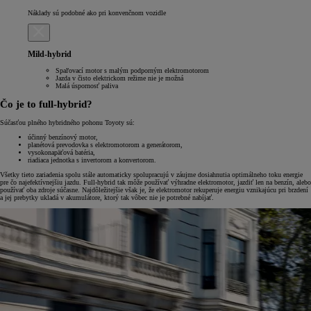
Náklady sú podobné ako pri konvenčnom vozidle
Mild-hybrid
Spaľovací motor s malým podporným elektromotorom
Jazda v čisto elektrickom režime nie je možná
Malá úspornosť paliva
Čo je to full-hybrid?
Súčasťou plného hybridného pohonu Toyoty sú:
účinný benzínový motor,
planétová prevodovka s elektromotorom a generátorom,
vysokonapäťová batéria,
riadiaca jednotka s invertorom a konvertorom.
Všetky tieto zariadenia spolu stále automaticky spolupracujú v záujme dosiahnutia optimálneho toku energie
pre čo najefektívnejšiu jazdu. Full-hybrid tak môže používať výhradne elektromotor, jazdiť len na benzín, alebo
používať oba zdroje súčasne. Najdôležitejšie však je, že elektromotor rekuperuje energiu vznikajúcu pri brzdení
a jej prebytky ukladá v akumulátore, ktorý tak vôbec nie je potrebné nabíjať.