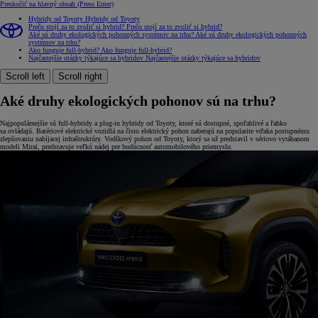
Preskočiť na hlavný obsah
(Press Enter)
Hybridy od Toyoty
Hybridy od Toyoty
Prečo stojí za to zvoliť si hybrid?
Prečo stojí za to zvoliť si hybrid?
Aké sú druhy ekologických pohonných systémov na trhu?
Aké sú druhy ekologických pohonných
systémov na trhu?
Ako funguje full-hybrid?
Ako funguje full-hybrid?
Najčastejšie otázky týkajúce sa hybridov
Najčastejšie otázky týkajúce sa hybridov
Scroll left
Scroll right
Aké druhy ekologických pohonov sú na trhu?
Najpopulárnejšie sú full-hybridy a plug-in hybridy od Toyoty, ktoré sú dostupné, spoľahlivé a ľahko
sa ovládajú. Batériové elektrické vozidlá na čisto elektrický pohon naberajú na popularite vďaka postupnému
zlepšovaniu nabíjacej infraštruktúry. Vodíkový pohon od Toyoty, ktorý sa už predstavil v sériovo vyrábanom
modeli Mirai, predstavuje veľkú nádej pre budúcnosť automobilového priemyslu.