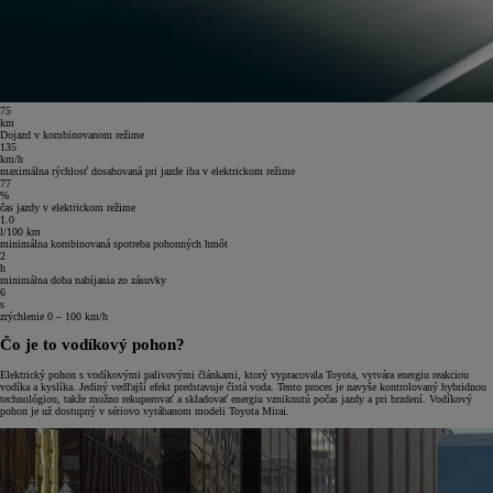
75
km
Dojazd v kombinovanom režime
135
km/h
maximálna rýchlosť dosahovaná pri jazde iba v elektrickom režime
77
%
čas jazdy v elektrickom režime
1.0
l/100 km
minimálna kombinovaná spotreba pohonných hmôt
2
h
minimálna doba nabíjania zo zásuvky
6
s
zrýchlenie 0 – 100 km/h
Čo je to vodíkový pohon?
Elektrický pohon s vodíkovými palivovými článkami, ktorý vypracovala Toyota, vytvára energiu reakciou
vodíka a kyslíka. Jediný vedľajší efekt predstavuje čistá voda. Tento proces je navyše kontrolovaný hybridnou
technológiou, takže možno rekuperovať a skladovať energiu vzniknutú počas jazdy a pri brzdení. Vodíkový
pohon je už dostupný v sériovo vyrábanom modeli Toyota Mirai.