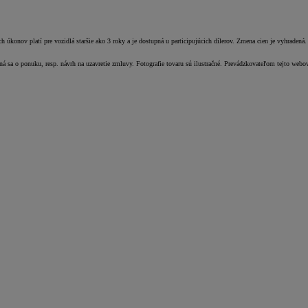
úkonov platí pre vozidlá staršie ako 3 roky a je dostupná u participujúcich dílerov. Zmena cien je vyhradená.
dná sa o ponuku, resp. návrh na uzavretie zmluvy. Fotografie tovaru sú ilustračné. Prevádzkovateľom tejto webo