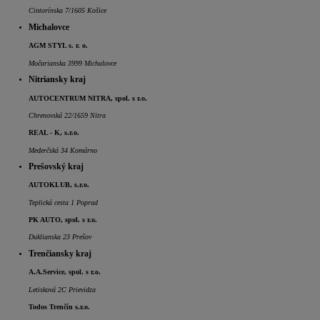
Cintorínska 7/1605 Košice
Michalovce
AGM STYL s. r. o.
Močarianska 3999 Michalovce
Nitriansky kraj
AUTOCENTRUM NITRA, spol. s r.o.
Chrenovská 22/1659 Nitra
REAL - K, s.r.o.
Mederčská 34 Komárno
Prešovský kraj
AUTOKLUB, s.r.o.
Teplická cesta 1 Poprad
PK AUTO, spol. s r.o.
Duklianska 23 Prešov
Trenčiansky kraj
A.A.Service, spol. s r.o.
Letisková 2C Prievidza
Todos Trenčín s.r.o.