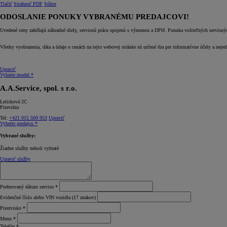
Tlačiť
Stiahnuť PDF
Súhrn
ODOSLANIE PONUKY VYBRANÉMU PREDAJCOVI!
Uvedené ceny zahŕňajú náhradné diely, servisnú prácu spojenú s výmenou a DPH. Ponuka voliteľných servisných 
Všetky vyobrazenia, dáta a údaje o cenách na tejto webovej stránke sú určené iba pre informatívne účely a neje
Upraviť
Vyberte model *
A.A.Service, spol. s r.o.
Letisková 2C
Prievidza
Tel:
+421 915 509 953
Upraviť
Vyberte predajcu *
Vybrané služby:
Žiadne služby neboli vybraté
Upraviť služby
Preferovaný dátum servisu *
Evidenčné číslo alebo VIN vozidla (17 znakov)
Priezvisko *
Meno *
Telefón *