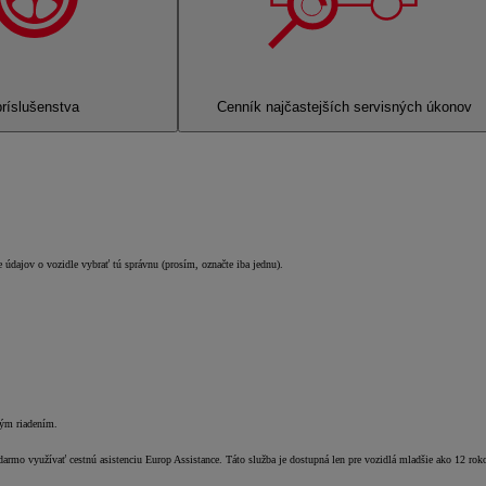
ríslušenstva
Cenník najčastejších servisných úkonov
 údajov o vozidle vybrať tú správnu (prosím, označte iba jednu).
ným riadením.
darmo využívať cestnú asistenciu Europ Assistance. Táto služba je dostupná len pre vozidlá mladšie ako 12 rok