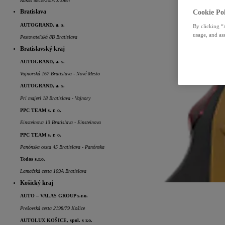
Rákoš 8818/20/A Zvolen
Cookie Pol
Bratislava
AUTOGRAND, a. s.
By clicking “
usage, and ass
Pestovateľská 8B Bratislava
Bratislavský kraj
AUTOGRAND, a. s.
Vajnorská 167 Bratislava - Nové Mesto
AUTOGRAND, a. s.
Pri majeri 18 Bratislava - Vajnory
PPC TEAM s. r. o.
Einsteinova 13 Bratislava - Einsteinova
PPC TEAM s. r. o.
Panónska cesta 45 Bratislava - Panónska
Todos s.r.o.
Lamačská cesta 109A Bratislava
Košický kraj
AUTO – VALAS GROUP s.r.o.
Prešovská cesta 2198/79 Košice
AUTOLUX KOŠICE, spol. s r.o.