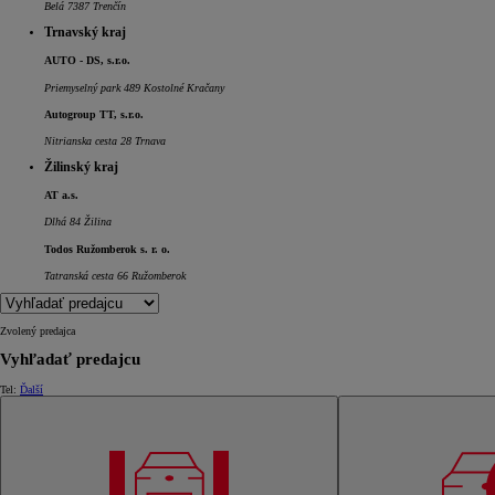
Belá 7387 Trenčín
Trnavský kraj
AUTO - DS, s.r.o.
Priemyselný park 489 Kostolné Kračany
Autogroup TT, s.r.o.
Nitrianska cesta 28 Trnava
Žilinský kraj
AT a.s.
Dlhá 84 Žilina
Todos Ružomberok s. r. o.
Tatranská cesta 66 Ružomberok
Zvolený predajca
Od
16 690 €
s DPH
Vyhľadať predajcu
vr. zvýhodnenia
1 000 €
Tel:
Ďalší
a bonusu za výkup
500 €
Nový Yaris Cross
HYBRID