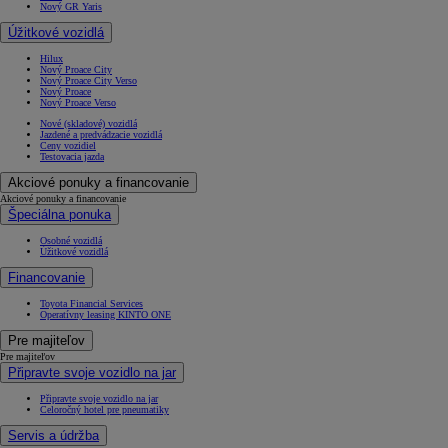
Nový GR Yaris
Úžitkové vozidlá
Hilux
Nový Proace City
Nový Proace City Verso
Nový Proace
Nový Proace Verso
Nové (skladové) vozidlá
Jazdené a predvádzacie vozidlá
Ceny vozidiel
Testovacia jazda
Od
22 390 €
s DPH
Akciové ponuky a financovanie
vr. zvýhodnenia
1 300 €
Akciové ponuky a financovanie
Špeciálna ponuka
a bonusu za výkup
800 €
Osobné vozidlá
Úžitkové vozidlá
Corolla Sedan
AJ HYBRID
Financovanie
Toyota Financial Services
Operatívny leasing KINTO ONE
Pre majiteľov
Pre majiteľov
Připravte svoje vozidlo na jar
Připravte svoje vozidlo na jar
Celoročný hotel pre pneumatiky
Servis a údržba