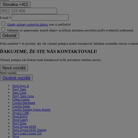
Slovakia +421
E‑mail *
Zásady ochrany osobných údajov
som si prečítal/a*
Súhlasím so spracovaním mojich údajov za účelom zasielania newslettra podľa uvedených podmienok
Odoslať
Polia označené * sú povinné, aby vás vybraný predajca mohol kontaktovať ohľadom zvoleného servisu a termí
ĎAKUJEME, ŽE STE NÁS KONTAKTOVALI!
Vybraný predajca vás čoskoro bude kontaktovať kvôli potvrdeniu termínu servisu.
Nové vozidlá
Nové vozidlá
Osobné vozidlá
Nové Aygo X
Nový Yaris
Yaris Cross
Nový Yaris Cross
Urban Cruiser
Corolla Hatchback
Corolla Sedan
Corolla Touring Sports Kombi
Toyota C-HR
Nová RAV4
Nová Camry
Nový Prius
Nová Toyota bZ4X
Nová Toyota bZ4X Touring
Nový Land Cruiser 250
Mirai