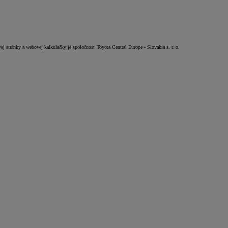
vej stránky a webovej kalkulačky je spoločnosť Toyota Central Europe - Slovakia s. r. o.