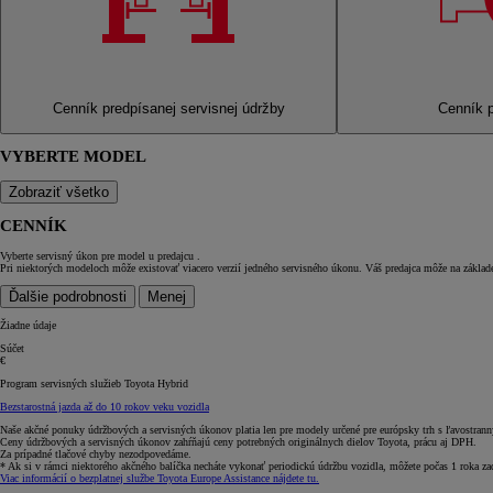
Cenník predpísanej servisnej údržby
Cenník p
VYBERTE MODEL
Zobraziť všetko
CENNÍK
Vyberte servisný úkon pre model
u predajcu
.
Pri niektorých modeloch môže existovať viacero verzií jedného servisného úkonu. Váš predajca môže na základe
Ďalšie podrobnosti
Menej
Žiadne údaje
Súčet
€
Program servisných služieb Toyota Hybrid
Bezstarostná jazda až do 10 rokov veku vozidla
Naše akčné ponuky údržbových a servisných úkonov platia len pre modely určené pre európsky trh s ľavostran
Ceny údržbových a servisných úkonov zahŕňajú ceny potrebných originálnych dielov Toyota, prácu aj DPH.
Za prípadné tlačové chyby nezodpovedáme.
* Ak si v rámci niektorého akčného balíčka necháte vykonať periodickú údržbu vozidla, môžete počas 1 roka za
Viac informácií o bezplatnej službe Toyota Europe Assistance nájdete tu.