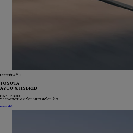
PREMIÉRA Č. 1
TOYOTA
AYGO X
HYBRID
PRVÝ HYBRID
V SEGMENTE MALÝCH MESTSKÝCH ÁUT
Zistiť viac