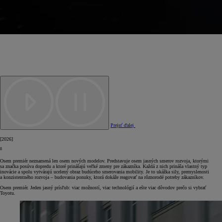
Prejsť ďalej
[
2026
]
8
Osem premiér neznamená len osem nových modelov. Predstavuje osem jasných smerov rozvoja, ktorými
sa značka posúva dopredu a ktoré prinášajú veľké zmeny pre zákazníka. Každá z nich prináša vlastný typ
inovácie a spolu vytvárajú ucelený obraz budúceho smerovania mobility. Je to ukážka sily, premyslenosti
a konzistentného rozvoja – budovania ponuky, ktorá dokáže reagovať na rôznorodé potreby zákazníkov.
Osem premiér. Jeden jasný prísľub: viac možností, viac technológií a ešte viac dôvodov prečo si vybrať
Toyotu.