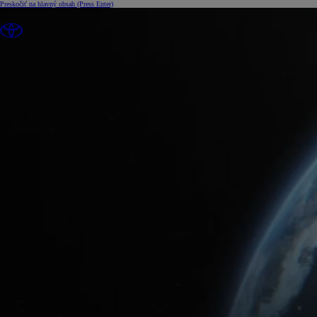
Preskočiť na hlavný obsah
(Press Enter)