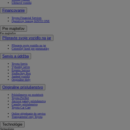
Úžitkové vozidlá
Financovanie
Toyota Financial Services
Operatívny leasing KINTO ONE
Pre majiteľov
Pre majiteľov
Připravte svoje vozidlo na jar
Připravte svoje vozidlo na jar
Celoročný hotel pre pneumatiky
Servis a údržba
Toyota Servis
Výhodný servis
Express Service
Služba Key Box
Jazdené vozidlá
Originálne diely
Originálne príslušenstvo
Príslušenstvo po modeloch
Toyota ProTect
Akciové pakety príslušenstva
Cenníky príslušenstva
Toyota Car Care
Online objednanie do servisu
Transparentné ceny Toyota
Technológie
Technológie