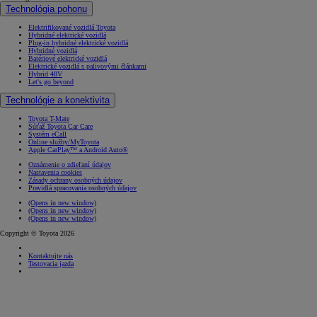
Technológia pohonu
Elektrifikované vozidlá Toyota
Hybridné elektrické vozidlá
Plug-in hybridné elektrické vozidlá
Hybridné vozidlá
Batériové elektrické vozidlá
Elektrické vozidlá s palivovými článkami
Hybrid 48V
Let's go beyond
Technológie a konektivita
Toyota T-Mate
Súťaž Toyota Car Care
Systém eCall
Online služby/MyToyota
Apple CarPlay™ a Android Auto®
Oznámenie o zdieľaní údajov
Nastavenia cookies
Zásady ochrany osobných údajov
Pravidlá spracovania osobných údajov
(Opens in new window)
(Opens in new window)
(Opens in new window)
Copyright © Toyota 2026
Kontaktujte nás
Testovacia jazda