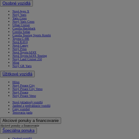
Osobné vozidlá
Nové Aygo X
Nový Yaris
Yaris Cross
Nový Yaris Cross
Urban Cruiser
Corolla Hatchback
Corolla Sedan
Corolla Touring Sports Kombi
Toyota C-HR
Nová RAV4
Nová Camry
Nový Prius
Nová Toyota bZ4X
Nová Toyota bZ4X Touring
Nový Land Cruiser 250
Mirai
Nový GR Yaris
Úžitkové vozidlá
Hilux
Nový Proace City
Nový Proace City Verso
Nový Proace
Nový Proace Verso
Nové (skladové) vozidlá
Jazdené a predvádzacie vozidlá
Ceny vozidiel
Testovacia jazda
Akciové ponuky a financovanie
Akciové ponuky a financovanie
Špeciálna ponuka
Osobné vozidlá