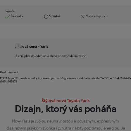
Legenda
Štandardne
Voliteľné
Nie je k dispozíci
Akciová cena - Yaris
1
Akcia platí do odvolania alebo do vypredania zásob.
Read timed out
POST https://dxp-webcarconfig.toyota-europe.com/v1/grade-selector/sk/sk?modelId=09a6531a-c3f1-4d2d-b4d3-
eb45cbb35478
Štýlová nová Toyota Yaris
Dizajn, ktorý vás poháňa
Nový Yaris je svojou neúnavnosťou a odvážnym, expresívnym
dizajnovým jazykom zvonka i zvnútra nabitý pozitívnou energiou. Je