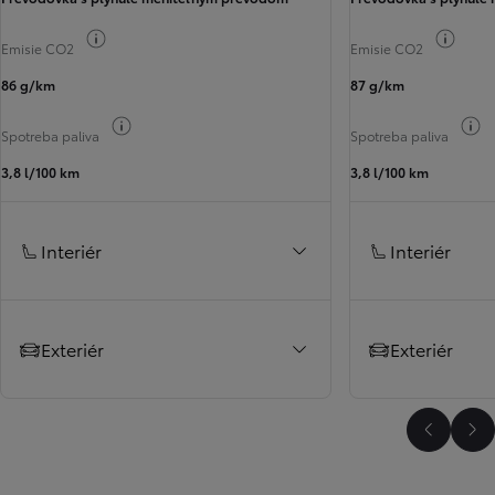
Informácie k spotrebe paliva
Infor
Emisie CO2
Emisie CO2
86 g/km
87 g/km
Informácie k spotrebe paliva
I
Spotreba paliva
Spotreba paliva
3,8 l/100 km
3,8 l/100 km
Interiér
Interiér
Exteriér
Exteriér
Predchá
Ďa