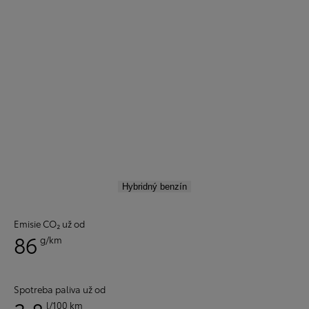
Hybridný benzín
Emisie CO₂ už od
86
g/km
Spotreba paliva už od
l/100 km