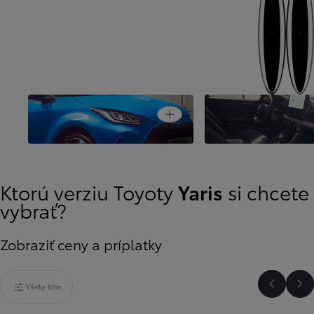
Ďalej
Naspäť
Open card
Oslnivý mestský dizajn
Inovatívnosť pre vaš
Ktorú verziu Toyoty
Yaris
si chcete
vybrať?
Zobraziť ceny a príplatky
Všetky filtre
Predchá
Ďa