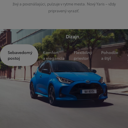
živý a povznášajúci, pulzuje v rytme mesta. Nový Yaris – vždy
pripravený vyraziť.
Dizajn
Sebavedomý
Komfort
Flexibilný
Pohodlie
postoj
a elegancia
priestor
a štýl