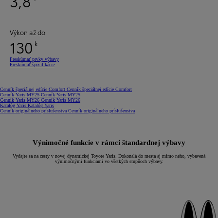
3,8
Výkon až do
130
k
Preskúmať prvky výbavy
Preskúmať špecifikácie
(Opens in new window)
Cenník špeciálnej edície Comfort
Cenník špeciálnej edície Comfort
(Opens in new window)
Cenník Yaris MY25
Cenník Yaris MY25
(Opens in new window)
Cenník Yaris MY26
Cenník Yaris MY26
(Opens in new window)
Katalóg Yaris
Katalóg Yaris
(Opens in new window)
Cenník originálneho príslušenstva
Cenník originálneho príslušenstva
Výnimočné funkcie v rámci štandardnej výbavy
Vydajte sa na cesty v novej dynamickej Toyote Yaris. Dokonalá do mesta aj mimo neho, vybavená
výnimočnými funkciami vo všetkých stupňoch výbavy.