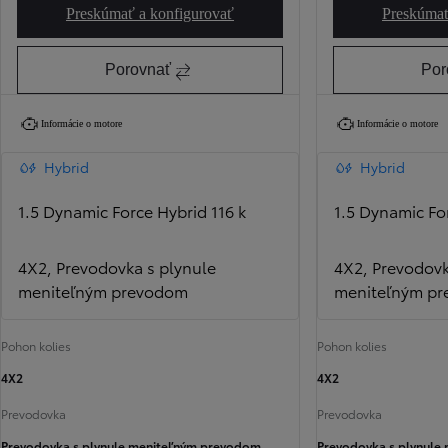
Preskúmať a konfigurovať
Preskúmať
Yaris Active
Porovnať
Por
Informácie o motore
Informácie o motore
Hybrid
Hybrid
1.5 Dynamic Force Hybrid 116 k
1.5 Dynamic For
4X2, Prevodovka s plynule
4X2, Prevodovk
meniteľným prevodom
meniteľným p
Pohon kolies
Pohon kolies
4X2
4X2
Prevodovka
Prevodovka
Prevodovka s plynule meniteľným prevodom
Prevodovka s plynule