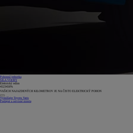
Pohonná jednotka
SILA VOĽBY
Elektrický režim
4
5
2
3
4
5
6
%
VAŠICH NAJAZDENÝCH KILOMETROV JE NA ČISTO ELEKTRICKÝ POHON
Vyskúšajte Toyotu Yaris
Predajné a servisné miesta