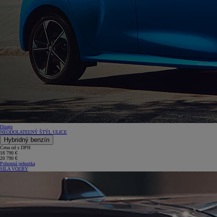
Dizajn
NEODOLATEĽNÝ ŠTÝL ULICE
Hybridný benzín
Cena od s DPH
18 790 €
20 790 €
Pohonná jednotka
SILA VOĽBY