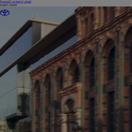
(Press Enter)
Preskočiť na hlavný obsah
loaded content