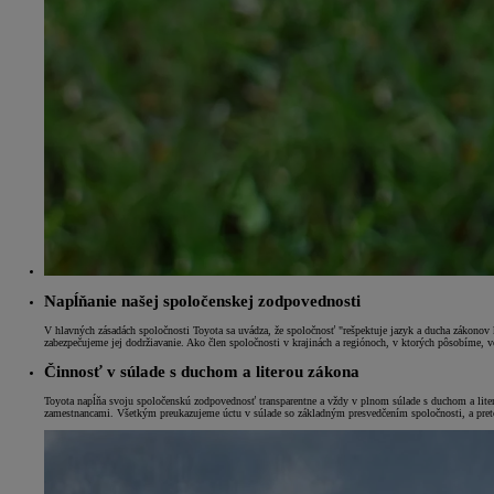
Napĺňanie našej spoločenskej zodpovednosti
V hlavných zásadách spoločnosti Toyota sa uvádza, že spoločnosť "rešpektuje jazyk a ducha zákonov
zabezpečujeme jej dodržiavanie. Ako člen spoločnosti v krajinách a regiónoch, v ktorých pôsobíme, ver
Od
16 690 €
s DPH
Činnosť v súlade s duchom a literou zákona
vr. zvýhodnenia
1 000 €
a bonusu za výkup
500 €
Toyota napĺňa svoju spoločenskú zodpovednosť transparentne a vždy v plnom súlade s duchom a lit
zamestnancami. Všetkým preukazujeme úctu v súlade so základným presvedčením spoločnosti, a preto 
Nový Yaris Cross
HYBRID