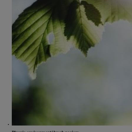
Od
22 390 €
s DPH
vr. zvýhodnenia
1 300 €
a bonusu za výkup
800 €
Corolla Sedan
AJ HYBRID