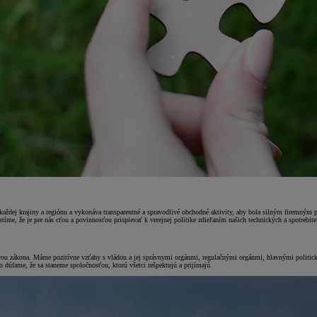
 každej krajiny a regiónu a vykonáva transparentné a spravodlivé obchodné aktivity, aby bola silným firemným
íme, že je pre nás cťou a povinnosťou prispievať k verejnej politike zdieľaním našich technických a spotrebiteľ
erou zákona. Máme pozitívne vzťahy s vládou a jej správnymi orgánmi, regulačnými orgánmi, hlavnými politi
dúfame, že sa staneme spoločnosťou, ktorú všetci rešpektujú a prijímajú.