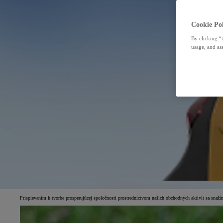
Cookie Pol
By clicking “
usage, and ass
Prispievaním k tvorbe prosperujúcej spoločnosti prostredníctvom našich obchodných aktivít sa snaží