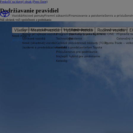
Preskočiť na hlavný obsah
(Press Enter)
Dodržiavanie pravidiel
Vozidlá
Akciové ponuky
Firemní zákazníci
Financovanie a poistenie
Servis a príslušenst
Náš záväzok voči spoločnosti a podnikaniu
Špeciálna ponuka
Program pre firmy Toyota Business
Financovanie
Sezónne ponuky
Všetky
Mestské vozidlá
Hybridné vozidlá
Rodinné vozidlá
El
Bonus pri výkupe vozidla
Program pre firmy Toyota Business
Operatívny leasing KINTO ONE
Připravte sv
Nové Aygo X
Úžitkové vozidlá
Technológie
Poistenie
Celoročný 
HYBRID
Nové (skladové) vozidlá
Celkové prevádzkové náklady (TCO)
Toyota Trade – veľ
Jazdené a predvádzacie vozidlá
Kontakt s predstaviteľom Toyota
Príslušenstvo pre podnikanie
Najlepší hybrid pre podnikanie
Katalóg