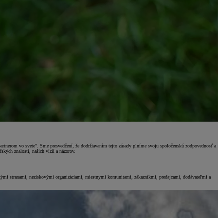
 partnerom vo svete". Sme presvedčení, že dodržiavaním tejto zásady plníme svoju spoločenskú zodpovednosť a
ských znalostí, našich vízií a názorov.
ckými stranami, neziskovými organizáciami, miestnymi komunitami, zákazníkmi, predajcami, dodávateľmi a