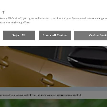
icy
Accept All Cookies”, you agree to the storing of cookies on your device to enhance site navigation
ist in our marketing efforts.
Reject All
Accept All Cookies
Cookies Setti
me posilniť našu pozíciu spoľahlivého firemného partnera v medzinárodnom prostredí.