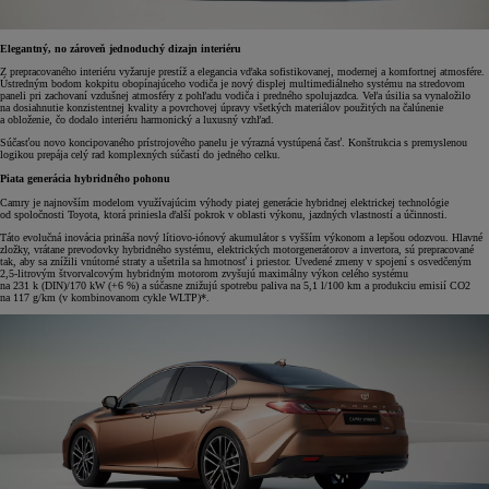
Elegantný, no zároveň jednoduchý dizajn interiéru
Z prepracovaného interiéru vyžaruje prestíž a elegancia vďaka sofistikovanej, modernej a komfortnej atmosfére.
Ústredným bodom kokpitu obopínajúceho vodiča je nový displej multimediálneho systému na stredovom
paneli pri zachovaní vzdušnej atmosféry z pohľadu vodiča i predného spolujazdca. Veľa úsilia sa vynaložilo
na dosiahnutie konzistentnej kvality a povrchovej úpravy všetkých materiálov použitých na čalúnenie
a obloženie, čo dodalo interiéru harmonický a luxusný vzhľad.
Súčasťou novo koncipovaného prístrojového panelu je výrazná vystúpená časť. Konštrukcia s premyslenou
logikou prepája celý rad komplexných súčastí do jedného celku.
Piata generácia hybridného pohonu
Camry je najnovším modelom využívajúcim výhody piatej generácie hybridnej elektrickej technológie
od spoločnosti Toyota, ktorá priniesla ďalší pokrok v oblasti výkonu, jazdných vlastností a účinnosti.
Táto evolučná inovácia prináša nový lítiovo-iónový akumulátor s vyšším výkonom a lepšou odozvou. Hlavné
zložky, vrátane prevodovky hybridného systému, elektrických motorgenerátorov a invertora, sú prepracované
tak, aby sa znížili vnútorné straty a ušetrila sa hmotnosť i priestor. Uvedené zmeny v spojení s osvedčeným
2,5-litrovým štvorvalcovým hybridným motorom zvyšujú maximálny výkon celého systému
na 231 k (DIN)/170 kW (+6 %) a súčasne znižujú spotrebu paliva na 5,1 l/100 km a produkciu emisií CO2
na 117 g/km (v kombinovanom cykle WLTP)*.