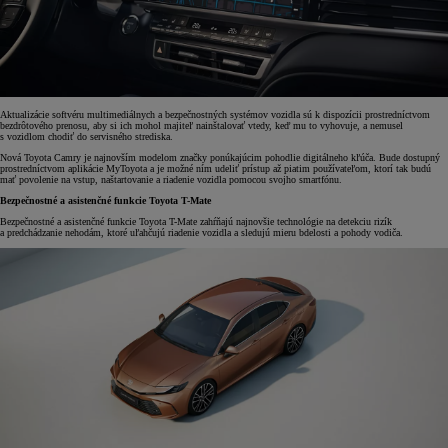
Aktualizácie softvéru multimediálnych a bezpečnostných systémov vozidla sú k dispozícii prostredníctvom
bezdrôtového prenosu, aby si ich mohol majiteľ nainštalovať vtedy, keď mu to vyhovuje, a nemusel
s vozidlom chodiť do servisného strediska.
Nová Toyota Camry je najnovším modelom značky ponúkajúcim pohodlie digitálneho kľúča. Bude dostupný
prostredníctvom aplikácie MyToyota a je možné ním udeliť prístup až piatim používateľom, ktorí tak budú
mať povolenie na vstup, naštartovanie a riadenie vozidla pomocou svojho smartfónu.
Bezpečnostné a asistenčné funkcie Toyota T-Mate
Bezpečnostné a asistenčné funkcie Toyota T-Mate zahŕňajú najnovšie technológie na detekciu rizík
a predchádzanie nehodám, ktoré uľahčujú riadenie vozidla a sledujú mieru bdelosti a pohody vodiča.