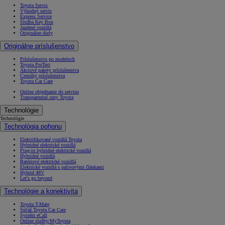
Toyota Servis
Výhodný servis
Express Service
Služba Key Box
Jazdené vozidlá
Originálne diely
Originálne príslušenstvo
Príslušenstvo po modeloch
Toyota ProTect
Akciové pakety príslušenstva
Cenníky príslušenstva
Toyota Car Care
Online objednanie do servisu
Transparentné ceny Toyota
Technológie
Technológie
Technológia pohonu
Elektrifikované vozidlá Toyota
Hybridné elektrické vozidlá
Plug-in hybridné elektrické vozidlá
Hybridné vozidlá
Batériové elektrické vozidlá
Elektrické vozidlá s palivovými článkami
Hybrid 48V
Let's go beyond
Technológie a konektivita
Toyota T-Mate
Súťaž Toyota Car Care
Systém eCall
Online služby/MyToyota