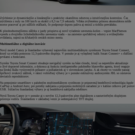
Zrýchlenie je dynamickejšie a lineárnejšie s prakticky okamžitou odozvou a intuitívnejšou kontrolou. Čas
zrýchlenia z nuly na 100 km/h sa skrátil z 8,3 na 7,9 sekundy. Vďaka zvýšenému prínosu akumulátora môže
motor pracovať aj pri nižších otáčkach, čo podporuje úsporu paliva aj emisií a tichšiu prevádzku.
K plnohodnotnejšiemu zážitku z jazdy prispieva aj nové vyladenie zavesenia kolies – vzpier MacPherson
vpredu a dvojitého lichobežníkového zavesenia vzadu – na zaistenie spoľahlivej odozvy a svižnejšieho
ovládania, najmä na kľukatých cestách mimo mesta.
Multimediálne a digitálne inovácie
Nový model Camry je štandardne vybavený najnovším multimediálnym systémom Toyota Smart Connect,
ktorý sa ovláda pomocou 12,3-palcového displeja. V ponuke je aj vylepšený balík Smart Connect+ s ďalšími
prvkami a funkciami.
Systém Toyota Smart Connect obsahuje navigačný systém na báze cloudu, ktorý sa nepretržite aktualizuje
o živé dopravné informácie, a dokonca aj funkciu inteligentného palubného hlasového agenta, ktorý reaguje
na širokú škálu vyslovených príkazov a požiadaviek aj v slovenskom jazyku. A ak chcete vo vozidle naozaj
špičkový zvukový zážitok, v rámci voliteľnej výbavy je v ponuke exkluzívny audiosystém JBL so sústavou
deviatich reproduktorov.
Na prepojenie smartfónov s palubným multimediálnym systémom je pripravená bezdrôtová technológia Apple
CarPlay a Android Auto; pre potreby nabíjania a pripojenia mobilných zariadení je v kabíne celkovo päť portov
USB. Súčasťou štandardnej výbavy je aj bezdrôtová nabíjačka telefónov.
Nová Toyota Camry je v ponuke aj s novým 12,3-palcovým plne digitálnym a nastaviteľným displejom
prístroja vodiča. Štandardom v základnej verzii je sedempalcový TFT displej.