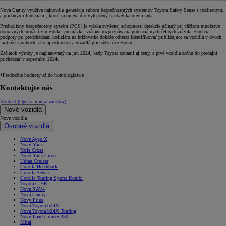
Nová Camry využíva najnovšiu generáciu súboru bezpečnostných systémov Toyota Safety Sense s rozšírenými
a pridanými funkciami, ktoré sa opierajú o vylepšený hardvér kamier a rada.
Predkolízny bezpečnostný systém (PCS) je vďaka zvýšenej schopnosti detekcie účinný pri väčšom množstve
dopravných situácií v mestskej premávke, vrátane rozpoznávania potenciálnych čelných zrážok. Funkcia
podpory pri predchádzaní kolíziám na križovatke dokáže odteraz identifikovať približujúce sa vozidlá v dvoch
jazdných pruhoch, ako aj cyklistov a vozidlá prichádzajúce zboku.
Začiatok výroby je naplánovaný na jún 2024, kedy Toyota oznámi aj ceny, a prvé vozidlá začnú do predajní
prichádzať v septembri 2024.
*Predbežné hodnoty až do homologizácie
Kontaktujte nás
Kontakt
(Opens in new window)
Nové vozidlá
Nové vozidlá
Osobné vozidlá
Nové Aygo X
Nový Yaris
Yaris Cross
Nový Yaris Cross
Urban Cruiser
Corolla Hatchback
Corolla Sedan
Corolla Touring Sports Kombi
Toyota C-HR
Nová RAV4
Nová Camry
Nový Prius
Nová Toyota bZ4X
Nová Toyota bZ4X Touring
Nový Land Cruiser 250
Mirai