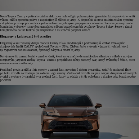
Nová Toyota Camry využíva hybridnú elektrickú technológiu pohonu piatej generácie, ktorá poskytuje vyšší
výkon, nižšiu spotrebu paliva a uspokojivejší zážitok z jazdy. K dispozícii sú nové multimediálne systémy
a digitálne prístroje pre vodiča s jednoduchším a rýchlejším pripojením a odozvou. Zároveň je nový model
štandardne vybavený najnovšou generáciou súboru bezpečnostných systémov Toyota Safety Sense v rámci
komplexného balíka funkcií pre bezpečnosť a asistenčnú podporu vodiča.
Elegantný a kultivovaný štýl exteriéru
Elegantný a kultivovaný dizajn modelu Camry získal modernejší a podmanivejší vzhľad vďaka práci
dizajnových štúdií CALTY spoločnosti Toyota v USA. Cieľom bolo vytvoriť výraznejší vzhľad, ktorý
by vyjadroval sofistikovanosť, športový nádych a radosť z jazdy.
Najvýraznejšiu zmenu badať v prednej časti, ktorá sa vyznačuje dynamickejšou siluetou v súlade s novým
dizajnovým jazykom značky Toyota. Vozidlu prepožičiava nízky skosený tvar, ktorý zvýrazňujú štíhle, ostro
zalomené nové svetlomety.
Predĺžený previs a nižšia línia strechy v zadnej časti navodzujú dojem dynamiky, zatiaľ čo mohutné línie
po boku vozidla sa zbiehajú pri zadnom logu značky. Zadná časť vozidla zaujme novým dizajnom združených
svetiel a evokuje dynamický tvar prednej časti, ktorý sa odráža v štýle obloženia a dizajne veka batožinového
priestoru.