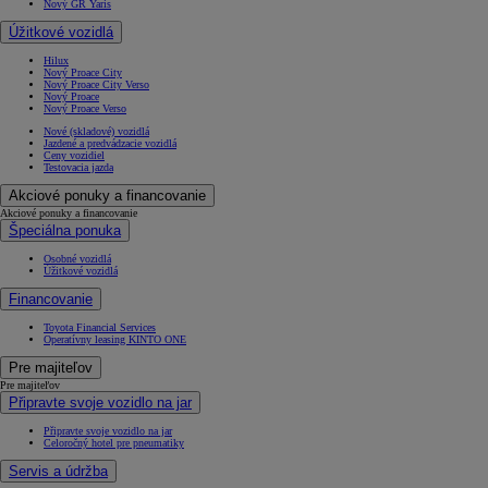
Nový GR Yaris
Úžitkové vozidlá
Hilux
Nový Proace City
Nový Proace City Verso
Nový Proace
Nový Proace Verso
Nové (skladové) vozidlá
Jazdené a predvádzacie vozidlá
Ceny vozidiel
Testovacia jazda
Akciové ponuky a financovanie
Akciové ponuky a financovanie
Špeciálna ponuka
Osobné vozidlá
Úžitkové vozidlá
Financovanie
Toyota Financial Services
Operatívny leasing KINTO ONE
Pre majiteľov
Pre majiteľov
Připravte svoje vozidlo na jar
Připravte svoje vozidlo na jar
Celoročný hotel pre pneumatiky
Servis a údržba