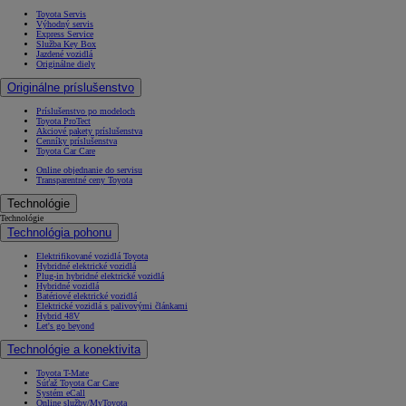
Toyota Servis
Výhodný servis
Express Service
Služba Key Box
Jazdené vozidlá
Originálne diely
Originálne príslušenstvo
Príslušenstvo po modeloch
Toyota ProTect
Akciové pakety príslušenstva
Cenníky príslušenstva
Toyota Car Care
Online objednanie do servisu
Transparentné ceny Toyota
Technológie
Technológie
Technológia pohonu
Elektrifikované vozidlá Toyota
Hybridné elektrické vozidlá
Plug-in hybridné elektrické vozidlá
Hybridné vozidlá
Batériové elektrické vozidlá
Elektrické vozidlá s palivovými článkami
Hybrid 48V
Let's go beyond
Technológie a konektivita
Toyota T-Mate
Súťaž Toyota Car Care
Systém eCall
Online služby/MyToyota