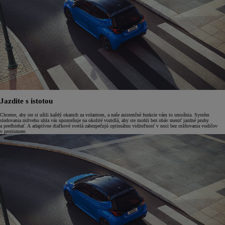
Jazdite s istotou
Chceme, aby ste si užili každý okamih za volantom, a naše asistenčné funkcie vám to umožnia. Systém
sledovania mŕtveho uhla vás upozorňuje na okolité vozidlá, aby ste mohli bez obáv meniť jazdné pruhy
a predbiehať. A adaptívne diaľkové svetlá zabezpečujú optimálnu viditeľnosť v noci bez oslňovania vodičov
v protismere.