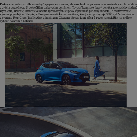
Parkovanie vášho vozidla môže byť spojené so stresom, ale naše funkcie parkovacieho asistenta vám ho uľahčia
a zvýšia bezpečnosť. S pokročilým parkovacím systémom Toyota Teammate, ktorý ponúka automaticky riadené
zrýchlenie, riadenie, brzdenie a radenie rýchlostných stupňov (špecifické pre daný model), je manévrovanie
výrazne plynulejšie. Navyše, vďaka panoramatickému monitoru, ktorý vám poskytuje 360° výhľad na okolie,
a systému Rear Cross-Traffic Alert a Intelligent Clearance Sonar, ktoré dávajú pozor na prekážky, sa môžete
vyhnúť nárazom a kolíziám.