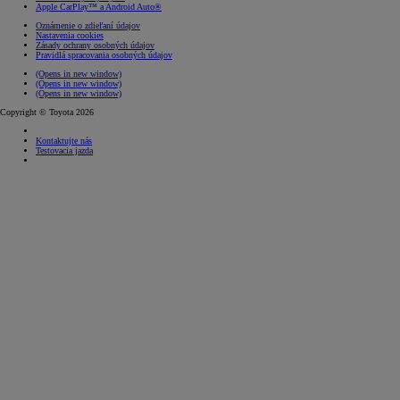
Apple CarPlay™ a Android Auto®
Oznámenie o zdieľaní údajov
Nastavenia cookies
Zásady ochrany osobných údajov
Pravidlá spracovania osobných údajov
(Opens in new window)
(Opens in new window)
(Opens in new window)
Copyright © Toyota 2026
Kontaktujte nás
Testovacia jazda