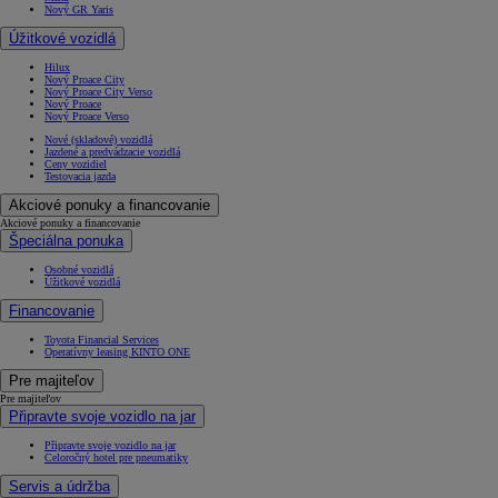
Nový GR Yaris
Úžitkové vozidlá
Hilux
Nový Proace City
Nový Proace City Verso
Nový Proace
Nový Proace Verso
Nové (skladové) vozidlá
Jazdené a predvádzacie vozidlá
Ceny vozidiel
Testovacia jazda
Akciové ponuky a financovanie
Akciové ponuky a financovanie
Špeciálna ponuka
Osobné vozidlá
Úžitkové vozidlá
Financovanie
Toyota Financial Services
Operatívny leasing KINTO ONE
Pre majiteľov
Pre majiteľov
Připravte svoje vozidlo na jar
Připravte svoje vozidlo na jar
Celoročný hotel pre pneumatiky
Servis a údržba