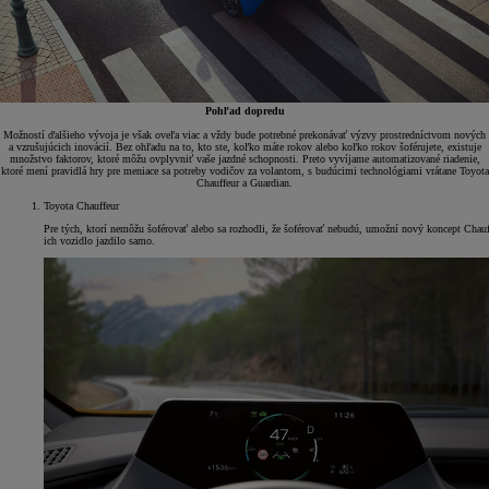
Pohľad dopredu
Možností ďalšieho vývoja je však oveľa viac a vždy bude potrebné prekonávať výzvy prostredníctvom nových
a vzrušujúcich inovácií. Bez ohľadu na to, kto ste, koľko máte rokov alebo koľko rokov šoférujete, existuje
množstvo faktorov, ktoré môžu ovplyvniť vaše jazdné schopnosti. Preto vyvíjame automatizované riadenie,
ktoré mení pravidlá hry pre meniace sa potreby vodičov za volantom, s budúcimi technológiami vrátane Toyota
Chauffeur a Guardian.
Toyota Chauffeur
Pre tých, ktorí nemôžu šoférovať alebo sa rozhodli, že šoférovať nebudú, umožní nový koncept Chauf
ich vozidlo jazdilo samo.