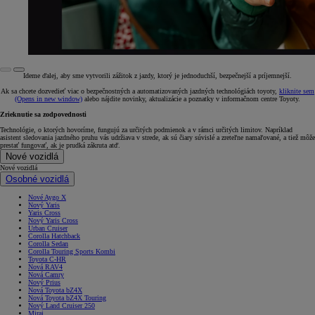
Ideme ďalej, aby sme vytvorili zážitok z jazdy, ktorý je jednoduchší, bezpečnejší a príjemnejší.
Ak sa chcete dozvedieť viac o bezpečnostných a automatizovaných jazdných technológiách toyoty,
kliknite sem
(Opens in new window)
alebo nájdite novinky, aktualizácie a poznatky v informačnom centre Toyoty.
Zrieknutie sa zodpovednosti
Technológie, o ktorých hovoríme, fungujú za určitých podmienok a v rámci určitých limitov. Napríklad
asistent sledovania jazdného pruhu vás udržiava v strede, ak sú čiary súvislé a zreteľne namaľované, a tiež môže
prestať fungovať, ak je prudká zákruta atď.
Nové vozidlá
Nové vozidlá
Osobné vozidlá
Nové Aygo X
Nový Yaris
Yaris Cross
Nový Yaris Cross
Urban Cruiser
Corolla Hatchback
Corolla Sedan
Corolla Touring Sports Kombi
Toyota C-HR
Nová RAV4
Nová Camry
Nový Prius
Nová Toyota bZ4X
Nová Toyota bZ4X Touring
Nový Land Cruiser 250
Mirai