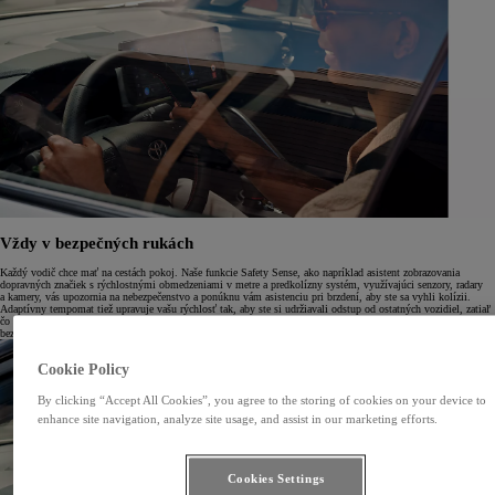
Vždy v bezpečných rukách
Každý vodič chce mať na cestách pokoj. Naše funkcie Safety Sense, ako napríklad asistent zobrazovania
dopravných značiek s rýchlostnými obmedzeniami v metre a predkolízny systém, využívajúci senzory, radary
a kamery, vás upozornia na nebezpečenstvo a ponúknu vám asistenciu pri brzdení, aby ste sa vyhli kolízii.
Adaptívny tempomat tiež upravuje vašu rýchlosť tak, aby ste si udržiavali odstup od ostatných vozidiel, zatiaľ
čo asistent sledovania jazdného pruhu vás udržiava vo vašom jazdnom pruhu, aby bola jazda po diaľnici
bezpečnejšia. Keď ste chránení na každej ceste, každá cesta môže byť pozitívna.
Cookie Policy
By clicking “Accept All Cookies”, you agree to the storing of cookies on your device to
enhance site navigation, analyze site usage, and assist in our marketing efforts.
Cookies Settings