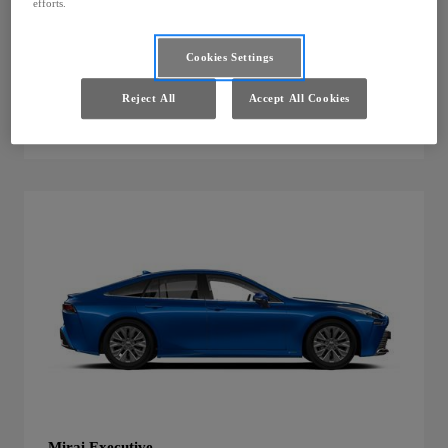
efforts.
HYDROGEN ELECTRIC
66 690 €
Cookies Settings
Zvoľte výbavu
Mirai
Comfort
:
Reject All
Accept All Cookies
Pridať na porovnanie
Mirai
Comfort
:
Mirai Executive