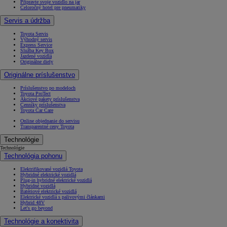
Připravte svoje vozidlo na jar
Celoročný hotel pre pneumatiky
Servis a údržba
Toyota Servis
Výhodný servis
Express Service
Služba Key Box
Jazdené vozidlá
Originálne diely
Originálne príslušenstvo
Príslušenstvo po modeloch
Toyota ProTect
Akciové pakety príslušenstva
Cenníky príslušenstva
Toyota Car Care
Online objednanie do servisu
Transparentné ceny Toyota
Technológie
Technológie
Technológia pohonu
Elektrifikované vozidlá Toyota
Hybridné elektrické vozidlá
Plug-in hybridné elektrické vozidlá
Hybridné vozidlá
Batériové elektrické vozidlá
Elektrické vozidlá s palivovými článkami
Hybrid 48V
Let's go beyond
Technológie a konektivita