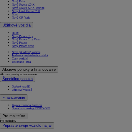
Nový Prius
Nová Toyota bZ4X
Nová Toyota bZ4X Touring
Nový Land Cruiser 250
Mirai
Nový GR Yaris
Úžitkové vozidlá
Hilux
Nový Proace City
Nový Proace City Verso
Nový Proace
Nový Proace Verso
Nové (skladové) vozidlá
Jazdené a predvádzacie vozidlá
Ceny vozidiel
Testovacia jazda
Akciové ponuky a financovanie
Akciové ponuky a financovanie
Špeciálna ponuka
Osobné vozidlá
Úžitkové vozidlá
Financovanie
Toyota Financial Services
Operatívny leasing KINTO ONE
Pre majiteľov
Pre majiteľov
Připravte svoje vozidlo na jar