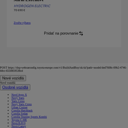
HYDROGEN ELECTRIC
70 690 €
Zvoľte výbavu
Mirai
Executive
:
Pridať na porovnanie
Mirai
Executive
:
POST https://dxp-webcarconfig.toyota-europe.com/v1/BuildAndBuy/sk/sk?path=model/ded7608c-09b2-4746-
b8cc-6550859538cd
Nové vozidlá
Nové vozidlá
Osobné vozidlá
Nové Aygo X
Nový Yaris
Yaris Cross
Nový Yaris Cross
Urban Cruiser
Corolla Hatchback
Corolla Sedan
Corolla Touring Sports Kombi
Toyota C-HR
Nová RAV4
Nová Camry