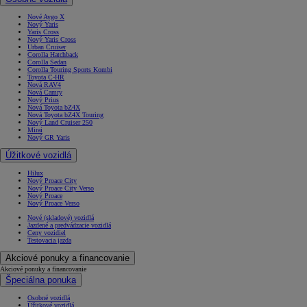
Nové Aygo X
Nový Yaris
Yaris Cross
Nový Yaris Cross
Urban Cruiser
Corolla Hatchback
Corolla Sedan
Corolla Touring Sports Kombi
Toyota C-HR
Nová RAV4
Nová Camry
Nový Prius
Nová Toyota bZ4X
Nová Toyota bZ4X Touring
Nový Land Cruiser 250
Mirai
Nový GR Yaris
Úžitkové vozidlá
Hilux
Nový Proace City
Nový Proace City Verso
Nový Proace
Nový Proace Verso
Nové (skladové) vozidlá
Jazdené a predvádzacie vozidlá
Ceny vozidiel
Testovacia jazda
Akciové ponuky a financovanie
Akciové ponuky a financovanie
Špeciálna ponuka
Osobné vozidlá
Úžitkové vozidlá