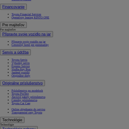
Financovanie
Toyota Financial Services
Operatívny leasing KINTO ONE
Pre majiteľov
Pre majiteľov
Připravte svoje vozidlo na jar
Připravte svoje vozidlo na jar
Celoročný hotel pre pneumatiky
Servis a údržba
Toyota Servis
Výhodný servis
Express Service
Služba Key Box
Jazdené vozidlá
Originálne diely
Originálne príslušenstvo
Príslušenstvo po modeloch
Toyota ProTect
Akciové pakety príslušenstva
Cenníky príslušenstva
Toyota Car Care
Online objednanie do servisu
Transparentné ceny Toyota
Technológie
Technológie