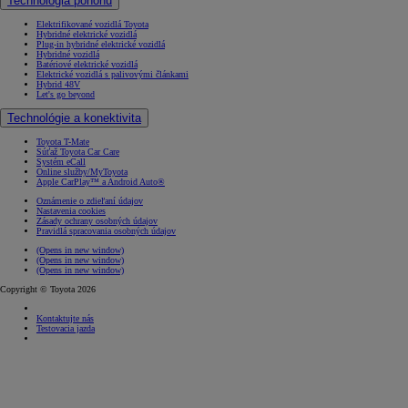
Technológia pohonu
Elektrifikované vozidlá Toyota
Hybridné elektrické vozidlá
Plug-in hybridné elektrické vozidlá
Hybridné vozidlá
Batériové elektrické vozidlá
Elektrické vozidlá s palivovými článkami
Hybrid 48V
Let's go beyond
Technológie a konektivita
Toyota T-Mate
Súťaž Toyota Car Care
Systém eCall
Online služby/MyToyota
Apple CarPlay™ a Android Auto®
Oznámenie o zdieľaní údajov
Nastavenia cookies
Zásady ochrany osobných údajov
Pravidlá spracovania osobných údajov
(Opens in new window)
(Opens in new window)
(Opens in new window)
Copyright © Toyota 2026
Kontaktujte nás
Testovacia jazda