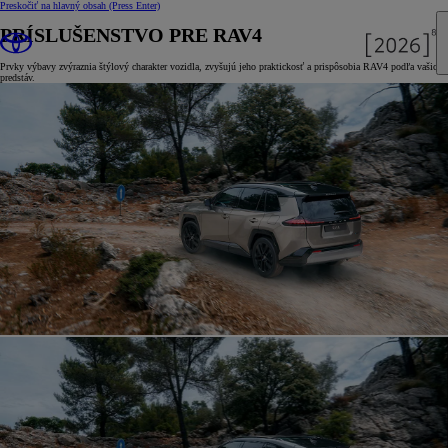
Preskočiť na hlavný obsah
(Press Enter)
PRÍSLUŠENSTVO PRE RAV4
Prvky výbavy zvýraznia štýlový charakter vozidla, zvyšujú jeho praktickosť a prispôsobia RAV4 podľa vašich
predstáv.