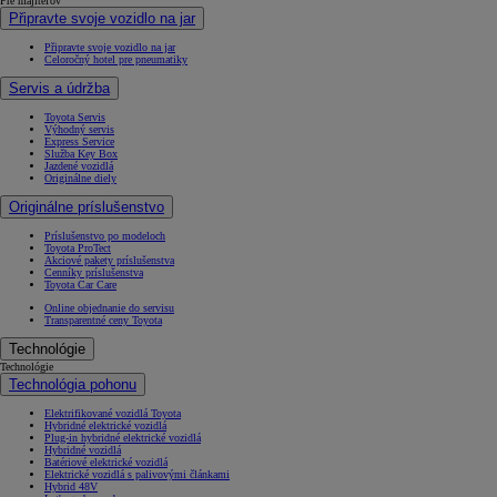
Pre majiteľov
Připravte svoje vozidlo na jar
Připravte svoje vozidlo na jar
Celoročný hotel pre pneumatiky
Servis a údržba
Toyota Servis
Výhodný servis
Express Service
Služba Key Box
Jazdené vozidlá
Originálne diely
Originálne príslušenstvo
Príslušenstvo po modeloch
Toyota ProTect
Akciové pakety príslušenstva
Cenníky príslušenstva
Toyota Car Care
Online objednanie do servisu
Transparentné ceny Toyota
Technológie
Technológie
Technológia pohonu
Elektrifikované vozidlá Toyota
Hybridné elektrické vozidlá
Plug-in hybridné elektrické vozidlá
Hybridné vozidlá
Batériové elektrické vozidlá
Elektrické vozidlá s palivovými článkami
Hybrid 48V