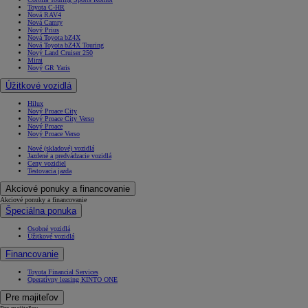
Toyota C-HR
Nová RAV4
Nová Camry
Nový Prius
Nová Toyota bZ4X
Nová Toyota bZ4X Touring
Nový Land Cruiser 250
Mirai
Nový GR Yaris
Úžitkové vozidlá
Hilux
Nový Proace City
Nový Proace City Verso
Nový Proace
Nový Proace Verso
Nové (skladové) vozidlá
Jazdené a predvádzacie vozidlá
Ceny vozidiel
Testovacia jazda
Akciové ponuky a financovanie
Akciové ponuky a financovanie
Špeciálna ponuka
Osobné vozidlá
Úžitkové vozidlá
Financovanie
Toyota Financial Services
Operatívny leasing KINTO ONE
Pre majiteľov