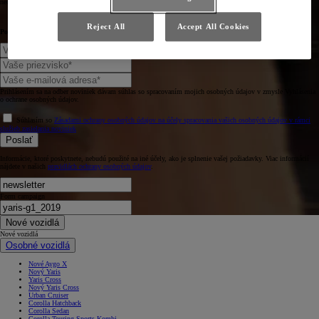
neobyčajnom vozidle.
Reject All
Accept All Cookies
Povedzte nám niečo o sebe.
Prihlásením sa na odber noviniek dávam súhlas so spracovaním mojich osobných údajov v zmysle Vyhlásenia
o ochrane osobných údajov.
Súhlasím so
Zásadami ochrany osobných údajov na účely spracovania vašich osobných údajov v rámci
služieb zasielania noviniek
Poslať
Informácie, ktoré poskytnete, nebudú použité na iné účely, ako je splnenie vašej požiadavky. Viac informácií
nájdete v našich
pravidlách ochrany osobných údajov
.
Form campaign
Nové vozidlá
Nové vozidlá
Osobné vozidlá
Nové Aygo X
Nový Yaris
Yaris Cross
Nový Yaris Cross
Urban Cruiser
Corolla Hatchback
Corolla Sedan
Corolla Touring Sports Kombi