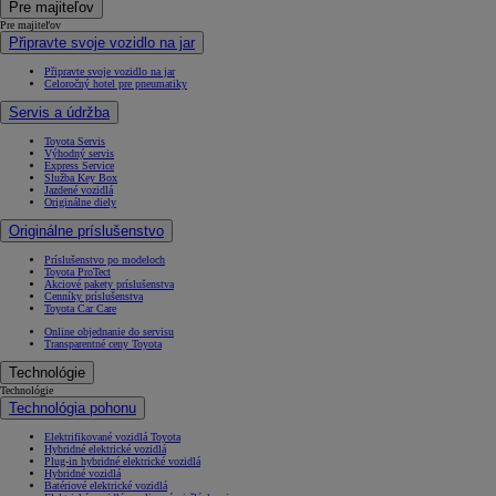
Pre majiteľov
Pre majiteľov
Připravte svoje vozidlo na jar
Připravte svoje vozidlo na jar
Celoročný hotel pre pneumatiky
Servis a údržba
Toyota Servis
Výhodný servis
Express Service
Služba Key Box
Jazdené vozidlá
Originálne diely
Originálne príslušenstvo
Príslušenstvo po modeloch
Toyota ProTect
Akciové pakety príslušenstva
Cenníky príslušenstva
Toyota Car Care
Online objednanie do servisu
Transparentné ceny Toyota
Technológie
Technológie
Technológia pohonu
Elektrifikované vozidlá Toyota
Hybridné elektrické vozidlá
Plug-in hybridné elektrické vozidlá
Hybridné vozidlá
Batériové elektrické vozidlá