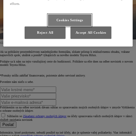
efforts.
Cookies Settings
Reject All
Accept All Cookies
Ak sa prihlásite prostredníctvom nasledujúceho formulára, získate prístup k exkluzívnemu obsahu, vrátane
najnovších správ, ukážok a ponúk* týkajúcich sa nového modelu Toyota Hilux.
Pridajte sa k nám na tejto vzrušujúcej ceste do budúcnosti. Prihláste sa ešte dnes na odber noviniek o novom
modeli Toyota Hilux.
*Ponuky môžu zahŕňať financovanie, poistenie alebo servisné zmluvy.
Povedzte nám niečo o sebe.
Prihlásením sa na odber noviniek dávam súhlas so spracovaním mojich osobných údajov v zmysle Vyhlásenia
o ochrane osobných údajov.
Súhlasím so
Zásadami ochrany osobných údajov
na účely spracovania vašich osobných údajov v rámci
služieb zasielania noviniek
Poslať
Informácie, ktoré poskytnete, nebudú použité na iné účely, ako je splnenie vašej požiadavky. Viac informácií
nájdete v našich
pravidlách ochrany osobných údajov
.