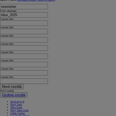
Form campaign
Consent Info
Consent Info
Consent Info
Consent Info
Consent Info
Consent Info
Consent Info
Consent Info
Nové vozidlá
Nové vozidlá
Osobné vozidlá
Nové Aygo X
Nový Yaris
Yaris Cross
Nový Yaris Cross
Urban Cruiser
Corolla Hatchback