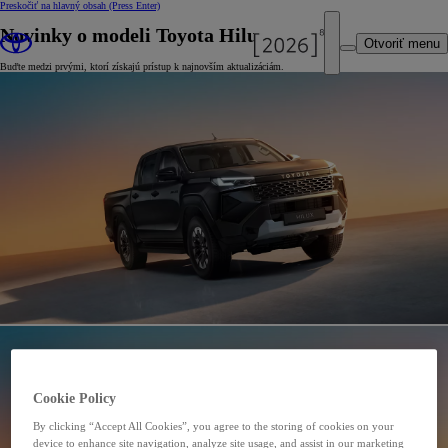
Preskočiť na hlavný obsah
(Press Enter)
Novinky o modeli Toyota Hilux
Otvoriť menu
Buďte medzi prvými, ktorí získajú prístup k najnovším aktualizáciám.
Cookie Policy
By clicking “Accept All Cookies”, you agree to the storing of cookies on your
device to enhance site navigation, analyze site usage, and assist in our marketing