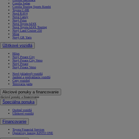
Corolla Sedan
Corolla Touring Sports Kombi
Toyota C-HR
Nová RAV4
Nová Camry
Nový Prius
Nová Toyota bZ4X
Nová Toyota bZ4X Touring
Nový Land Cruiser 250
Mirai
Nový GR Yaris
Úžitkové vozidlá
Hilux
Nový Proace City
Nový Proace City Verso
Nový Proace
Nový Proace Verso
Nové (skladové) vozidlá
Jazdené a predvádzacie vozidlá
Ceny vozidiel
Testovacia jazda
Akciové ponuky a financovanie
Akciové ponuky a financovanie
Špeciálna ponuka
Osobné vozidlá
Úžitkové vozidlá
Financovanie
Toyota Financial Services
Operatívny leasing KINTO ONE