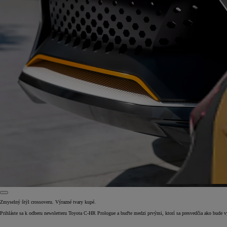
Zmyselný štýl crossoveru. Výrazné tvary kupé.
Prihláste sa k odberu newsletteru Toyota C-HR Prologue a buďte medzi prvými, ktorí sa presvedčia ako bude 