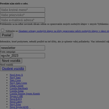
Povedzte nám niečo o sebe.
Prihlásením sa na odber noviniek dávam súhlas so spracovaním mojich osobných údajov v zmysle Vyhlásenia 
Súhlasím so
Zásadami ochrany osobných údajov na účely spracovania vašich osobných údajov v rámci slu
Poslať
Informácie, ktoré poskytnete, nebudú použité na iné účely, ako je splnenie vašej požiadavky. Viac informácií ná
Form campaign
Nové vozidlá
Nové vozidlá
Osobné vozidlá
Nové Aygo X
Nový Yaris
Yaris Cross
Nový Yaris Cross
Urban Cruiser
Corolla Hatchback
Corolla Sedan
Corolla Touring Sports Kombi
Toyota C-HR
Nová RAV4
Nová Camry
Nový Prius
Nová Toyota bZ4X