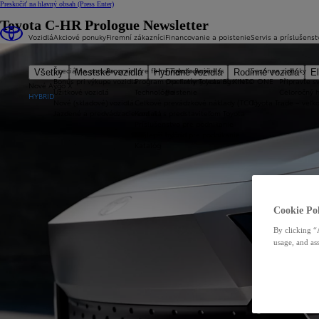
Preskočiť na hlavný obsah
(Press Enter)
Toyota C-HR Prologue Newsletter
Vozidlá
Akciové ponuky
Firemní zákazníci
Financovanie a poistenie
Servis a príslušenst
Špeciálna ponuka
Program pre firmy Toyota Business
Financovanie
Sezónne ponuky
Všetky
Mestské vozidlá
Hybridné vozidlá
Rodinné vozidlá
El
Bonus pri výkupe vozidla
Program pre firmy Toyota Business
Operatívny leasing KINTO ONE
Připravte sv
Nové Aygo X
Úžitkové vozidlá
Technológie
Poistenie
Celoročný 
HYBRID
Nové (skladové) vozidlá
Celkové prevádzkové náklady (TCO)
Toyota Trade – veľ
Jazdené a predvádzacie vozidlá
Kontakt s predstaviteľom Toyota
Príslušenstvo pre podnikanie
Najlepší hybrid pre podnikanie
Katalóg
Cookie Pol
By clicking “
usage, and ass