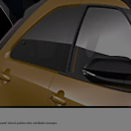
vyzerať sériová podoba tohto odvážneho konceptu.