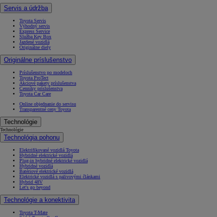
Servis a údržba
Toyota Servis
Výhodný servis
Express Service
Služba Key Box
Jazdené vozidlá
Originálne diely
Originálne príslušenstvo
Príslušenstvo po modeloch
Toyota ProTect
Akciové pakety príslušenstva
Cenníky príslušenstva
Toyota Car Care
Online objednanie do servisu
Transparentné ceny Toyota
Technológie
Technológie
Technológia pohonu
Elektrifikované vozidlá Toyota
Hybridné elektrické vozidlá
Plug-in hybridné elektrické vozidlá
Hybridné vozidlá
Batériové elektrické vozidlá
Elektrické vozidlá s palivovými článkami
Hybrid 48V
Let's go beyond
Technológie a konektivita
Toyota T-Mate