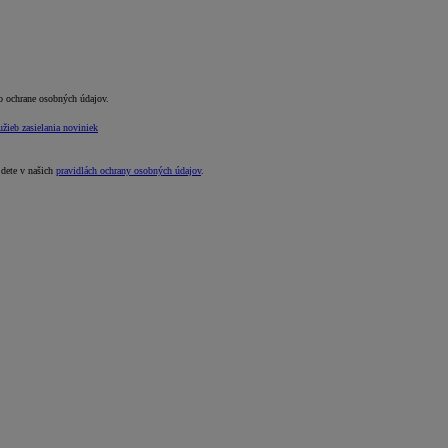
o ochrane osobných údajov.
žieb zasielania noviniek
jdete v našich
pravidlách ochrany osobných údajov
.