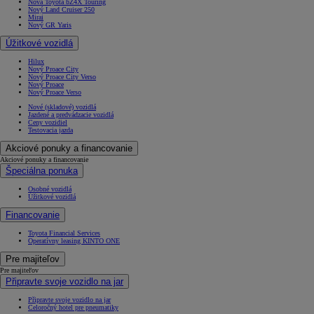
Nová Toyota bZ4X Touring
Nový Land Cruiser 250
Mirai
Nový GR Yaris
Úžitkové vozidlá
Hilux
Nový Proace City
Nový Proace City Verso
Nový Proace
Nový Proace Verso
Nové (skladové) vozidlá
Jazdené a predvádzacie vozidlá
Ceny vozidiel
Testovacia jazda
Akciové ponuky a financovanie
Akciové ponuky a financovanie
Špeciálna ponuka
Osobné vozidlá
Úžitkové vozidlá
Financovanie
Od
16 690 €
s DPH
Toyota Financial Services
vr. zvýhodnenia
1 000 €
Operatívny leasing KINTO ONE
a bonusu za výkup
500 €
Pre majiteľov
Pre majiteľov
Nový Yaris Cross
Připravte svoje vozidlo na jar
HYBRID
Připravte svoje vozidlo na jar
Celoročný hotel pre pneumatiky