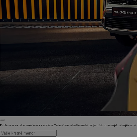
Prihláste sa na odber newslettera k novému Yarisu Cross a buďte medzi prvými, kto získa najaktuálnejšie n