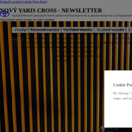
Preskočiť na hlavný obsah
(Press Enter)
NOVÝ YARIS CROSS - NEWSLETTER
Vozidlá
Akciové ponuky
Firemní zákazníci
Financovanie a poistenie
Servis a príslušenst
Sebavedomý postoj priamo do Vašej schránky
Špeciálna ponuka
Program pre firmy Toyota Business
Financovanie
Sezónne ponuky
Všetky
Mestské vozidlá
Hybridné vozidlá
Rodinné vozidlá
El
Bonus pri výkupe vozidla
Program pre firmy Toyota Business
Operatívny leasing KINTO ONE
Připravte sv
Nové Aygo X
Úžitkové vozidlá
Technológie
Poistenie
Celoročný 
HYBRID
Nové (skladové) vozidlá
Celkové prevádzkové náklady (TCO)
Toyota Trade – veľ
Jazdené a predvádzacie vozidlá
Kontakt s predstaviteľom Toyota
Príslušenstvo pre podnikanie
Najlepší hybrid pre podnikanie
Katalóg
Cookie Pol
By clicking “
usage, and ass