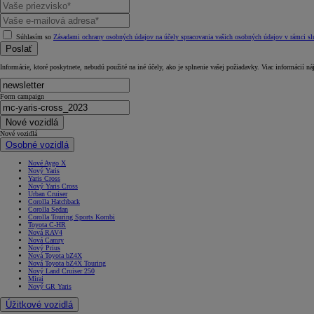
Súhlasím so
Zásadami ochrany osobných údajov na účely spracovania vašich osobných údajov v rámci slu
Poslať
Informácie, ktoré poskytnete, nebudú použité na iné účely, ako je splnenie vašej požiadavky. Viac informácií ná
Form campaign
Nové vozidlá
Nové vozidlá
Osobné vozidlá
Nové Aygo X
Nový Yaris
Yaris Cross
Nový Yaris Cross
Urban Cruiser
Corolla Hatchback
Corolla Sedan
Corolla Touring Sports Kombi
Toyota C-HR
Nová RAV4
Nová Camry
Nový Prius
Nová Toyota bZ4X
Nová Toyota bZ4X Touring
Nový Land Cruiser 250
Mirai
Nový GR Yaris
Úžitkové vozidlá