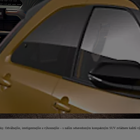
ovinky. Odvážnejšie, inteligentnejšie a výkonnejšie – s naším sebavedomým kompaktným SUV zvládnete každú v