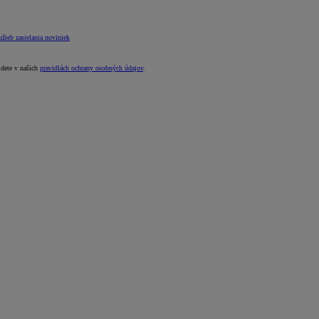
žieb zasielania noviniek
jdete v našich
pravidlách ochrany osobných údajov
.