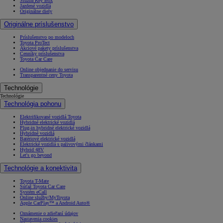
Služba Key Box
Jazdené vozidlá
Originálne diely
Originálne príslušenstvo
Príslušenstvo po modeloch
Toyota ProTect
Akciové pakety príslušenstva
Cenníky príslušenstva
Toyota Car Care
Online objednanie do servisu
Transparentné ceny Toyota
Technológie
Technológie
Technológia pohonu
Elektrifikované vozidlá Toyota
Hybridné elektrické vozidlá
Plug-in hybridné elektrické vozidlá
Hybridné vozidlá
Batériové elektrické vozidlá
Elektrické vozidlá s palivovými článkami
Hybrid 48V
Let's go beyond
Technológie a konektivita
Toyota T-Mate
Súťaž Toyota Car Care
Systém eCall
Online služby/MyToyota
Apple CarPlay™ a Android Auto®
Oznámenie o zdieľaní údajov
Nastavenia cookies