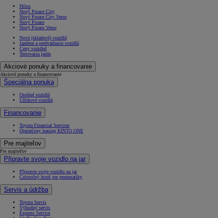
Hilux
Nový Proace City
Nový Proace City Verso
Nový Proace
Nový Proace Verso
Nové (skladové) vozidlá
Jazdené a predvádzacie vozidlá
Ceny vozidiel
Testovacia jazda
Akciové ponuky a financovanie
Akciové ponuky a financovanie
Špeciálna ponuka
Osobné vozidlá
Úžitkové vozidlá
Financovanie
Toyota Financial Services
Operatívny leasing KINTO ONE
Pre majiteľov
Pre majiteľov
Od
16 690 €
s DPH
Připravte svoje vozidlo na jar
vr. zvýhodnenia
1 000 €
Připravte svoje vozidlo na jar
a bonusu za výkup
500 €
Celoročný hotel pre pneumatiky
Nový Yaris Cross
Servis a údržba
HYBRID
Toyota Servis
Výhodný servis
Express Service