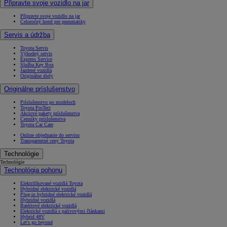
Připravte svoje vozidlo na jar
Připravte svoje vozidlo na jar
Celoročný hotel pre pneumatiky
Servis a údržba
Toyota Servis
Výhodný servis
Express Service
Služba Key Box
Jazdené vozidlá
Originálne diely
Originálne príslušenstvo
Príslušenstvo po modeloch
Toyota ProTect
Akciové pakety príslušenstva
Cenníky príslušenstva
Toyota Car Care
Online objednanie do servisu
Transparentné ceny Toyota
Technológie
Technológie
Technológia pohonu
Elektrifikované vozidlá Toyota
Hybridné elektrické vozidlá
Plug-in hybridné elektrické vozidlá
Hybridné vozidlá
Batériové elektrické vozidlá
Elektrické vozidlá s palivovými článkami
Hybrid 48V
Let's go beyond