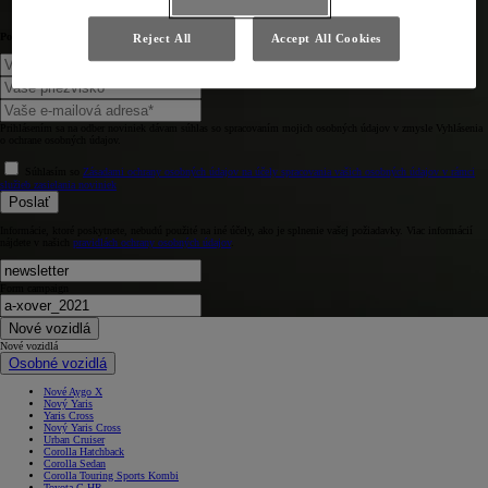
Povedzte nám niečo o sebe.
Reject All
Accept All Cookies
Prihlásením sa na odber noviniek dávam súhlas so spracovaním mojich osobných údajov v zmysle Vyhlásenia
o ochrane osobných údajov.
Súhlasím so
Zásadami ochrany osobných údajov na účely spracovania vašich osobných údajov v rámci
služieb zasielania noviniek
Poslať
Informácie, ktoré poskytnete, nebudú použité na iné účely, ako je splnenie vašej požiadavky. Viac informácií
nájdete v našich
pravidlách ochrany osobných údajov
.
Form campaign
Nové vozidlá
Nové vozidlá
Osobné vozidlá
Nové Aygo X
Nový Yaris
Yaris Cross
Nový Yaris Cross
Urban Cruiser
Corolla Hatchback
Corolla Sedan
Corolla Touring Sports Kombi
Toyota C-HR