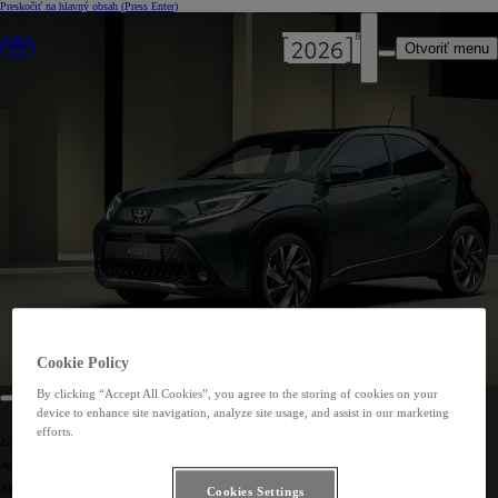
Preskočiť na hlavný obsah
(Press Enter)
Otvoriť menu
Cookie Policy
By clicking “Accept All Cookies”, you agree to the storing of cookies on your
device to enhance site navigation, analyze site usage, and assist in our marketing
AYGO X NEWSLETTER
efforts.
Získajte najnovšie informácie medzi prvými.
Aygo X je odvážny, zábavný a veľmi korenistý model, ktorý prináša nový zážitok z jazdy v meste.
Ak sa chcete dozvedieť o najnovších informáciách ako prví, prihláste sa na odber newslettera.
Cookies Settings