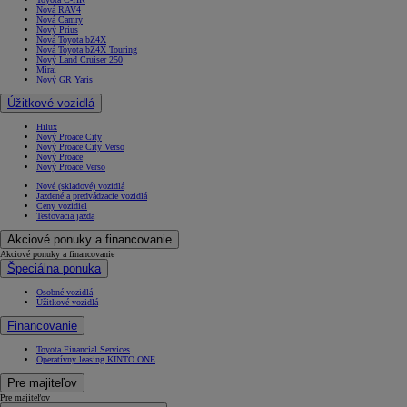
Nová RAV4
Nová Camry
Nový Prius
Nová Toyota bZ4X
Nová Toyota bZ4X Touring
Nový Land Cruiser 250
Mirai
Nový GR Yaris
Úžitkové vozidlá
Hilux
Nový Proace City
Nový Proace City Verso
Nový Proace
Nový Proace Verso
Nové (skladové) vozidlá
Jazdené a predvádzacie vozidlá
Ceny vozidiel
Testovacia jazda
Akciové ponuky a financovanie
Akciové ponuky a financovanie
Špeciálna ponuka
Osobné vozidlá
Úžitkové vozidlá
Financovanie
Toyota Financial Services
Operatívny leasing KINTO ONE
Pre majiteľov
Pre majiteľov