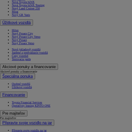
Nová Toyota bZ4X
Nová Toyota bZ4X Touring
Nový Land Cruiser 250
Mirai
Nový GR Yaris
Úžitkové vozidlá
Hilux
Nový Proace City
Nový Proace City Verso
Nový Proace
Nový Proace Verso
Nové (skladové) vozidlá
Jazdené a predvádzacie vozidlá
Ceny vozidiel
Testovacia jazda
Akciové ponuky a financovanie
Akciové ponuky a financovanie
Špeciálna ponuka
Osobné vozidlá
Úžitkové vozidlá
Financovanie
Toyota Financial Services
Operatívny leasing KINTO ONE
Pre majiteľov
Pre majiteľov
Připravte svoje vozidlo na jar
Připravte svoje vozidlo na jar