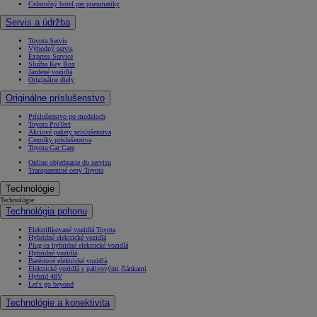
Celoročný hotel pre pneumatiky
Servis a údržba
Toyota Servis
Výhodný servis
Express Service
Služba Key Box
Jazdené vozidlá
Originálne diely
Originálne príslušenstvo
Príslušenstvo po modeloch
Toyota ProTect
Akciové pakety príslušenstva
Cenníky príslušenstva
Toyota Car Care
Online objednanie do servisu
Transparentné ceny Toyota
Technológie
Technológie
Technológia pohonu
Elektrifikované vozidlá Toyota
Hybridné elektrické vozidlá
Plug-in hybridné elektrické vozidlá
Hybridné vozidlá
Batériové elektrické vozidlá
Elektrické vozidlá s palivovými článkami
Hybrid 48V
Let's go beyond
Technológie a konektivita