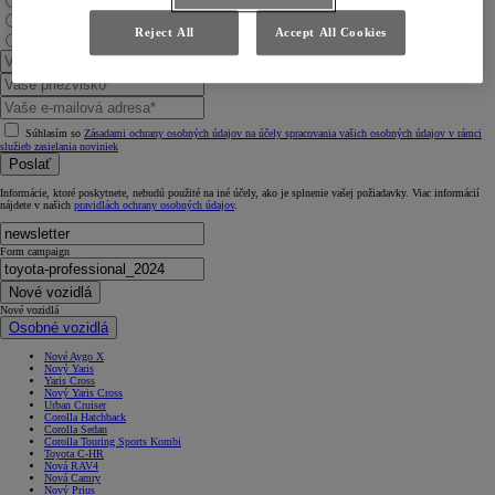
Nový Proace City
Nový Proace Max (informácie očakávajte v polovici roka 2024)
Reject All
Accept All Cookies
Nový Hilux (informácie očakávajte začiatkom roka 2024)
Súhlasím so
Zásadami ochrany osobných údajov na účely spracovania vašich osobných údajov v rámci
služieb zasielania noviniek
Poslať
Informácie, ktoré poskytnete, nebudú použité na iné účely, ako je splnenie vašej požiadavky. Viac informácií
nájdete v našich
pravidlách ochrany osobných údajov
.
Form campaign
Nové vozidlá
Nové vozidlá
Osobné vozidlá
Nové Aygo X
Nový Yaris
Yaris Cross
Nový Yaris Cross
Urban Cruiser
Corolla Hatchback
Corolla Sedan
Corolla Touring Sports Kombi
Toyota C-HR
Nová RAV4
Nová Camry
Nový Prius