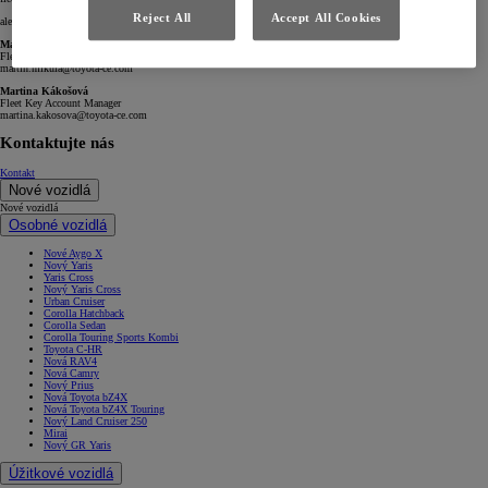
Reject All
Accept All Cookies
alebo
Martin Mikula
Fleet Manager
martin.mikula@toyota-ce.com
Martina Kákošová
Fleet Key Account Manager
martina.kakosova@toyota-ce.com
Kontaktujte nás
Kontakt
Nové vozidlá
Nové vozidlá
Osobné vozidlá
Nové Aygo X
Nový Yaris
Yaris Cross
Nový Yaris Cross
Urban Cruiser
Corolla Hatchback
Corolla Sedan
Corolla Touring Sports Kombi
Toyota C-HR
Nová RAV4
Nová Camry
Nový Prius
Nová Toyota bZ4X
Nová Toyota bZ4X Touring
Nový Land Cruiser 250
Mirai
Nový GR Yaris
Úžitkové vozidlá