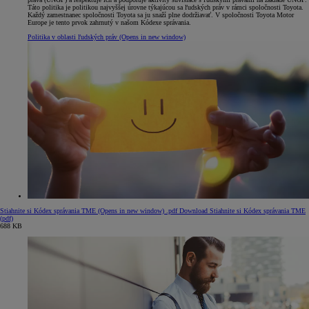
Táto politika je politikou najvyššej úrovne týkajúcou sa ľudských práv v rámci spoločnosti Toyota.
Každý zamestnanec spoločnosti Toyota sa ju snaží plne dodržiavať. V spoločnosti Toyota Motor
Europe je tento prvok zahrnutý v našom Kódexe správania.
Politika v oblasti ľudských práv
(Opens in new window)
Stiahnite si Kódex správania TME
(Opens in new window)
.pdf
Download Stiahnite si Kódex správania TME
(pdf)
688 KB