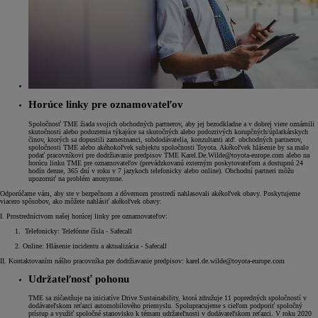
Horúce linky pre oznamovateľov
Spoločnosť TME žiada svojich obchodných partnerov, aby jej bezodkladne a v dobrej viere oznámili
skutočnosti alebo podozrenia týkajúce sa skutočných alebo podozrivých korupčných/úplatkárskych
činov, ktorých sa dopustili zamestnanci, subdodávatelia, konzultanti atď. obchodných partnerov,
spoločnosti TME alebo akéhokoľvek subjektu spoločnosti Toyota. Akékoľvek hlásenie by sa malo
podať pracovníkovi pre dodržiavanie predpisov TME Karel.De.Wilde@toyota-europe.com alebo na
horúcu linku TME pre oznamovateľov (prevádzkovanú externým poskytovateľom a dostupnú 24
hodín denne, 365 dní v roku v 7 jazykoch telefonicky alebo online). Obchodní partneri môžu
upozorniť na problém anonymne.
Odporúčame vám, aby ste v bezpečnom a dôvernom prostredí nahlasovali akékoľvek obavy. Poskytujeme
viacero spôsobov, ako môžete nahlásiť akékoľvek obavy:
I. Prostredníctvom našej horúcej linky pre oznamovateľov:
1. Telefonicky: Telefónne čísla - Safecall
2. Online: Hlásenie incidentu a aktualizácia - Safecall
II. Kontaktovaním nášho pracovníka pre dodržiavanie predpisov: karel.de.wilde@toyota-europe.com
Udržateľnosť pohonu
TME sa zúčastňuje na iniciatíve Drive Sustainability, ktorá združuje 11 popredných spoločností v
dodávateľskom reťazci automobilového priemyslu. Spolupracujeme s cieľom podporiť spoločný
prístup a využiť spoločné stanovisko k témam udržateľnosti v dodávateľskom reťazci. V roku 2020