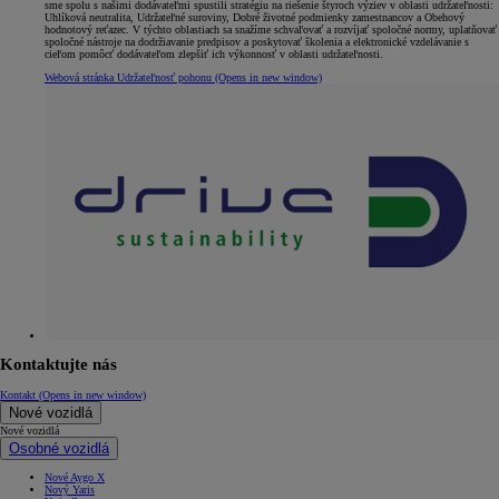
sme spolu s našimi dodávateľmi spustili stratégiu na riešenie štyroch výziev v oblasti udržateľnosti:
Uhlíková neutralita, Udržateľné suroviny, Dobré životné podmienky zamestnancov a Obehový
hodnotový reťazec. V týchto oblastiach sa snažíme schvaľovať a rozvíjať spoločné normy, uplatňovať
spoločné nástroje na dodržiavanie predpisov a poskytovať školenia a elektronické vzdelávanie s
cieľom pomôcť dodávateľom zlepšiť ich výkonnosť v oblasti udržateľnosti.
Webová stránka Udržateľnosť pohonu
(Opens in new window)
Kontaktujte nás
Kontakt
(Opens in new window)
Nové vozidlá
Nové vozidlá
Osobné vozidlá
Nové Aygo X
Nový Yaris