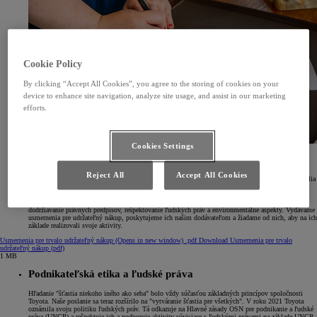
Cookie Policy
By clicking “Accept All Cookies”, you agree to the storing of cookies on your
device to enhance site navigation, analyze site usage, and assist in our marketing
efforts.
Cookies Settings
Dodávateľský reťazec
Reject All
Accept All Cookies
V spoločnosti Toyota počas výroby úzko spolupracujeme s našimi dodávateľmi. V rámci tohto úsilia
sme celosvetovo zaviedli Základné zásady nákupu v duchu vzájomnej výhodnosti založenej na
vzájomnej dôvere. V snahe riešiť rastúci záujem o náš dodávateľský reťazec vedieme s dodávateľmi
dialóg. Pred uskutočnením obchodných transakcií uzatvárame zmluvy, v ktorých je jasne uvedené
dodržiavanie právnych predpisov, rešpektovanie ľudských práv a environmentálne aspekty. Vydávame
usmernenia pre udržateľný nákup, poskytujeme ich našim dodávateľom a žiadame od nich, aby na ich
základe realizovali svoje aktivity.
Usmernenia pre trvalo udržateľný nákup
(Opens in new window)
.pdf
Download Usmernenia pre trvalo
udržateľný nákup (pdf)
1 MB
Podnikateľská etika a ľudské práva
Hľadanie "šťastia niekoho iného ako seba" bolo vždy súčasťou základných princípov spoločnosti
Toyota. Naše poslanie sa teraz rozšírilo na "vytváranie šťastia pre všetkých". V roku 2021 Toyota
oznámila svoju politiku ľudských práv. Tá odkazuje na Hlavné zásady OSN pre podnikanie a ľudské
práva (UNGP) a rešpektuje ich a podporuje aktivity súvisiace s ľudskými právami na základe UNGP.