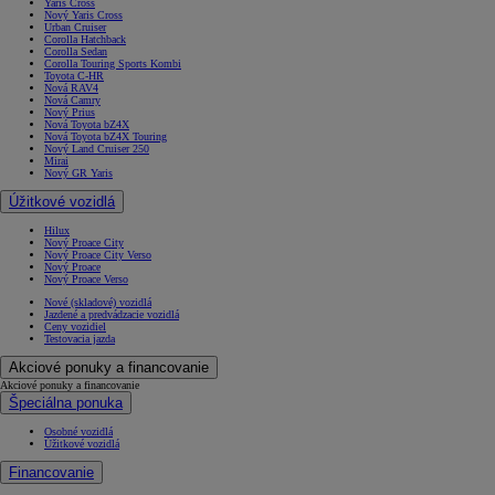
Yaris Cross
Nový Yaris Cross
Urban Cruiser
Corolla Hatchback
Corolla Sedan
Corolla Touring Sports Kombi
Toyota C-HR
Nová RAV4
Nová Camry
Nový Prius
Nová Toyota bZ4X
Nová Toyota bZ4X Touring
Nový Land Cruiser 250
Mirai
Nový GR Yaris
Úžitkové vozidlá
Hilux
Nový Proace City
Nový Proace City Verso
Nový Proace
Nový Proace Verso
Nové (skladové) vozidlá
Jazdené a predvádzacie vozidlá
Ceny vozidiel
Testovacia jazda
Akciové ponuky a financovanie
Akciové ponuky a financovanie
Špeciálna ponuka
Osobné vozidlá
Úžitkové vozidlá
Financovanie