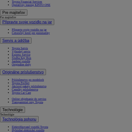
Toyota Financial Services
Operatívny leasing KINTO ONE
Pre majiteľov
Pre majiteľov
Připravte svoje vozidlo na jar
Připravte svoje vozidlo na jar
Celoročný hotel pre pneumatiky
Servis a údržba
Toyota Servis
Výhodný servis
Express Service
Služba Key Box
Jazdené vozidlá
Originálne diely
Originálne príslušenstvo
Príslušenstvo po modeloch
Toyota ProTect
Akciové pakety príslušenstva
Cenníky príslušenstva
Toyota Car Care
Online objednanie do servisu
Transparentné ceny Toyota
Technológie
Technológie
Technológia pohonu
Elektrifikované vozidlá Toyota
Hybridné elektrické vozidlá